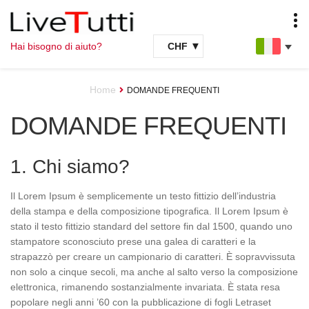
Passa
Vai
alla
al
Hai bisogno di aiuto?
CHF
navigazione
contenuto
CH-MOBILE
Home
DOMANDE FREQUENTI
M-BUDGET
MUCHO
DE-MOBILE
DOMANDE FREQUENTI
DEUTSCHE TELEKOM
O2
GIFT-CARD
1. Chi siamo?
WISH-GIFT
ZALONDO
PAY-CARD
YALLO
TALKTALK
Il Lorem Ipsum è semplicemente un testo fittizio dell’industria
della stampa e della composizione tipografica. Il Lorem Ipsum è
JETON CASH
CYBERBON
PAYSAFE-DE
ORTEL
stato il testo fittizio standard del settore fin dal 1500, quando uno
stampatore sconosciuto prese una galea di caratteri e la
XBOX
SPOTIFY
strapazzò per creare un campionario di caratteri. È sopravvissuta
SWISSCOM
SALT
non solo a cinque secoli, ma anche al salto verso la composizione
elettronica, rimanendo sostanzialmente invariata. È stata resa
NINTENDO
YUNO RELOAD
LYCA-DE
LEBARA
popolare negli anni ’60 con la pubblicazione di fogli Letraset