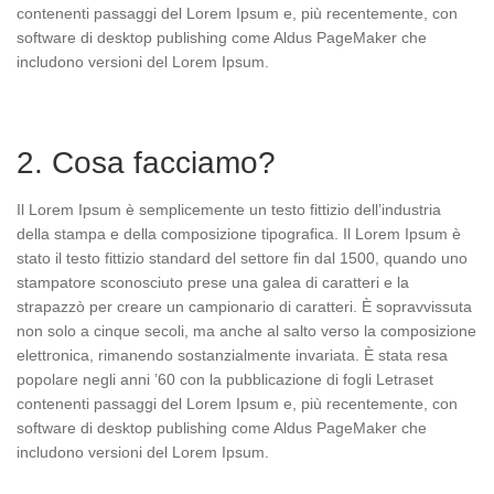
contenenti passaggi del Lorem Ipsum e, più recentemente, con
SONY PSN
SKY
software di desktop publishing come Aldus PageMaker che
SUNRISE
LYCA-CH
includono versioni del Lorem Ipsum.
STREAM
PAYSAFE
EPLUS
VODAFONE
NETFLIX
GOOGLE
2. Cosa facciamo?
LEBARA
Il Lorem Ipsum è semplicemente un testo fittizio dell’industria
AYYILDIZ
della stampa e della composizione tipografica. Il Lorem Ipsum è
stato il testo fittizio standard del settore fin dal 1500, quando uno
APPLE
stampatore sconosciuto prese una galea di caratteri e la
strapazzò per creare un campionario di caratteri. È sopravvissuta
non solo a cinque secoli, ma anche al salto verso la composizione
elettronica, rimanendo sostanzialmente invariata. È stata resa
popolare negli anni ’60 con la pubblicazione di fogli Letraset
contenenti passaggi del Lorem Ipsum e, più recentemente, con
software di desktop publishing come Aldus PageMaker che
includono versioni del Lorem Ipsum.