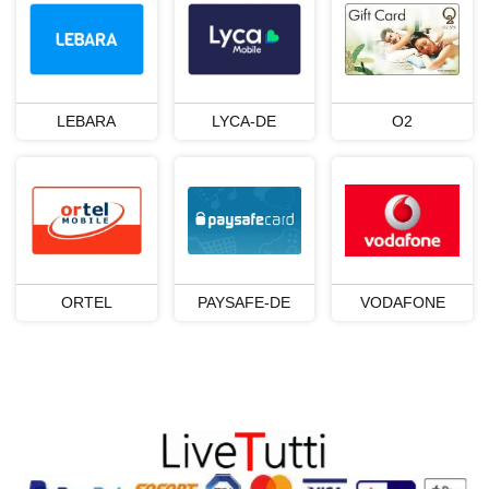
SONY PSN
SKY
SUNRISE
LYCA-CH
STREAM
PAYSAFE
EPLUS
VODAFONE
LEBARA
LYCA-DE
O2
NETFLIX
GOOGLE
LEBARA
AYYILDIZ
APPLE
ORTEL
PAYSAFE-DE
VODAFONE