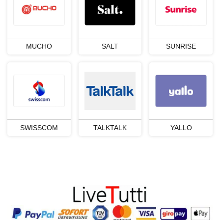
SONY PSN
SKY
SUNRISE
LYCA-CH
STREAM
PAYSAFE
EPLUS
VODAFONE
MUCHO
SALT
SUNRISE
NETFLIX
GOOGLE
LEBARA
AYYILDIZ
APPLE
SWISSCOM
TALKTALK
YALLO