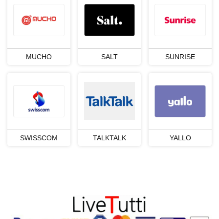
SONY PSN
SKY
SUNRISE
LYCA-CH
STREAM
PAYSAFE
EPLUS
VODAFONE
MUCHO
SALT
SUNRISE
NETFLIX
GOOGLE
LEBARA
AYYILDIZ
APPLE
SWISSCOM
TALKTALK
YALLO