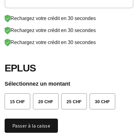
SONY PSN
SKY
SUNRISE
LYCA-CH
Rechargez votre crédit en 30 secondes
STREAM
PAYSAFE
EPLUS
VODAFONE
Rechargez votre crédit en 30 secondes
NETFLIX
GOOGLE
Rechargez votre crédit en 30 secondes
LEBARA
AYYILDIZ
EPLUS
APPLE
Sélectionnez un montant
15 CHF
20 CHF
25 CHF
30 CHF
Quantité
Passer à la caisse
EPLUS