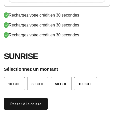
SONY PSN
SKY
SUNRISE
LYCA-CH
Rechargez votre crédit en 30 secondes
STREAM
PAYSAFE
EPLUS
VODAFONE
Rechargez votre crédit en 30 secondes
NETFLIX
GOOGLE
Rechargez votre crédit en 30 secondes
LEBARA
AYYILDIZ
SUNRISE
APPLE
Sélectionnez un montant
10 CHF
30 CHF
50 CHF
100 CHF
Quantité
Passer à la caisse
SUNRISE