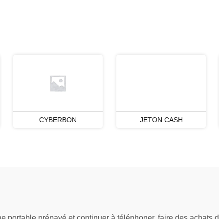
CYBERBON
JETON CASH
portable prépayé et continuer à téléphoner, faire des achats d