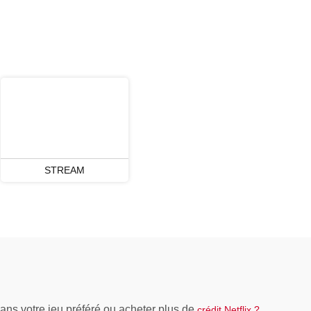
STREAM
ans votre jeu préféré ou acheter plus de
crédit Netflix ?