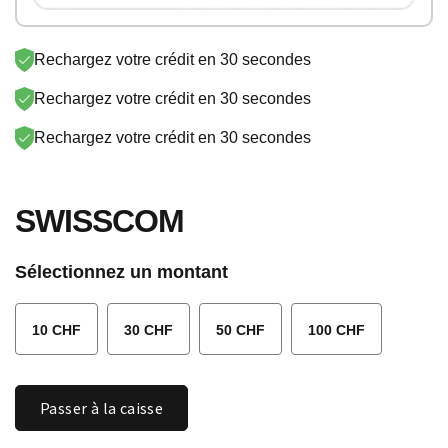
SONY PSN
SKY
SUNRISE
LYCA-CH
Rechargez votre crédit en 30 secondes
STREAM
PAYSAFE
EPLUS
VODAFONE
Rechargez votre crédit en 30 secondes
NETFLIX
GOOGLE
Rechargez votre crédit en 30 secondes
LEBARA
AYYILDIZ
SWISSCOM
APPLE
Sélectionnez un montant
10 CHF
30 CHF
50 CHF
100 CHF
Quantité
Passer à la caisse
SWISSCOM