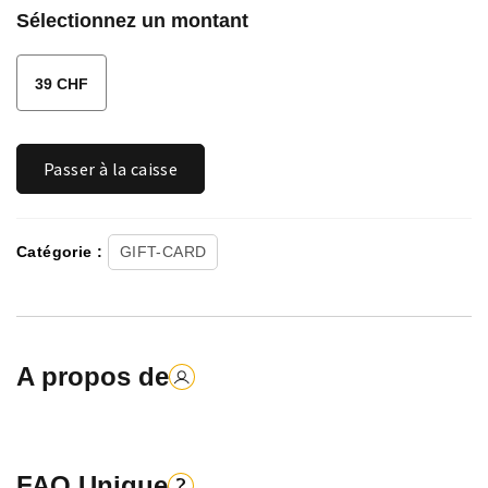
SONY PSN
SKY
Sélectionnez un montant
SUNRISE
LYCA-CH
STREAM
PAYSAFE
EPLUS
VODAFONE
39 CHF
NETFLIX
GOOGLE
LEBARA
Quantité
Passer à la caisse
SPOTIFY
AYYILDIZ
APPLE
Catégorie :
GIFT-CARD
A propos de
FAQ Unique