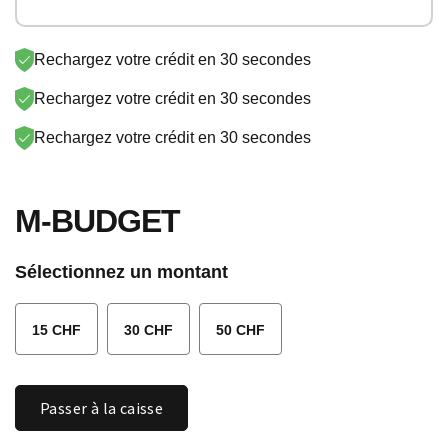
SONY PSN
SKY
SUNRISE
LYCA-CH
Rechargez votre crédit en 30 secondes
STREAM
PAYSAFE
EPLUS
VODAFONE
Rechargez votre crédit en 30 secondes
NETFLIX
GOOGLE
Rechargez votre crédit en 30 secondes
LEBARA
AYYILDIZ
M-BUDGET
APPLE
Sélectionnez un montant
15 CHF
30 CHF
50 CHF
Quantité
Passer à la caisse
M-
BUDGET