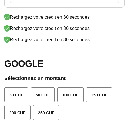
SONY PSN
SKY
SUNRISE
LYCA-CH
Rechargez votre crédit en 30 secondes
STREAM
PAYSAFE
EPLUS
VODAFONE
Rechargez votre crédit en 30 secondes
NETFLIX
GOOGLE
Rechargez votre crédit en 30 secondes
LEBARA
AYYILDIZ
GOOGLE
APPLE
Sélectionnez un montant
30 CHF
50 CHF
100 CHF
150 CHF
200 CHF
250 CHF