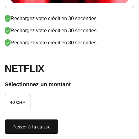
SONY PSN
SKY
SUNRISE
LYCA-CH
Rechargez votre crédit en 30 secondes
STREAM
PAYSAFE
EPLUS
VODAFONE
Rechargez votre crédit en 30 secondes
NETFLIX
GOOGLE
Rechargez votre crédit en 30 secondes
LEBARA
AYYILDIZ
NETFLIX
APPLE
Sélectionnez un montant
40 CHF
Quantité
Passer à la caisse
NETFLIX